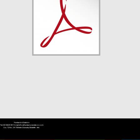
Fundación Eslabón
Tel: 3014003188 • E-mail:
info@fundacioneslabon.com
Cra. 72 No.28-75 Belén Granada, Medellín - Ant.