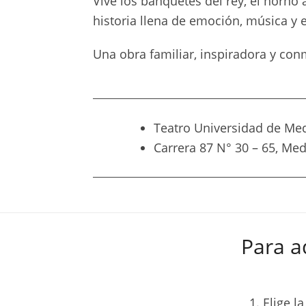
Vive los banquetes del rey, el horno 
historia llena de emoción, música y 
Una obra familiar, inspiradora y co
Teatro Universidad de Med
Carrera 87 N° 30 – 65, Med
Para a
Elige l