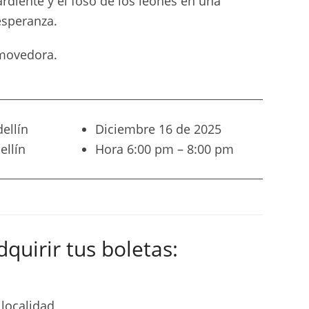
ardiente y el foso de los leones en una
esperanza.
nmovedora.
ellín
Diciembre 16 de 2025
ellín
Hora 6:00 pm – 8:00 pm
dquirir tus boletas:
a localidad