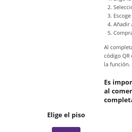
Selecci
Escoge 
Añadir 
Compr
Al completa
código QR e
la función.
Es impor
al comer
complet
Elige el piso